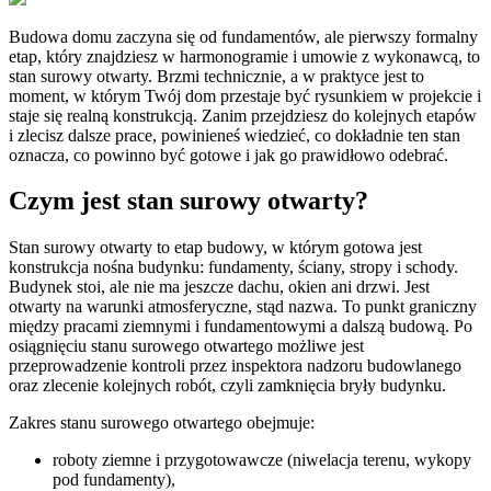
Budowa domu zaczyna się od fundamentów, ale pierwszy formalny
etap, który znajdziesz w harmonogramie i umowie z wykonawcą, to
stan surowy otwarty. Brzmi technicznie, a w praktyce jest to
moment, w którym Twój dom przestaje być rysunkiem w projekcie i
staje się realną konstrukcją. Zanim przejdziesz do kolejnych etapów
i zlecisz dalsze prace, powinieneś wiedzieć, co dokładnie ten stan
oznacza, co powinno być gotowe i jak go prawidłowo odebrać.
Czym jest stan surowy otwarty?
Stan surowy otwarty to etap budowy, w którym gotowa jest
konstrukcja nośna budynku: fundamenty, ściany, stropy i schody.
Budynek stoi, ale nie ma jeszcze dachu, okien ani drzwi. Jest
otwarty na warunki atmosferyczne, stąd nazwa. To punkt graniczny
między pracami ziemnymi i fundamentowymi a dalszą budową. Po
osiągnięciu stanu surowego otwartego możliwe jest
przeprowadzenie kontroli przez inspektora nadzoru budowlanego
oraz zlecenie kolejnych robót, czyli zamknięcia bryły budynku.
Zakres stanu surowego otwartego obejmuje:
roboty ziemne i przygotowawcze (niwelacja terenu, wykopy
pod fundamenty),