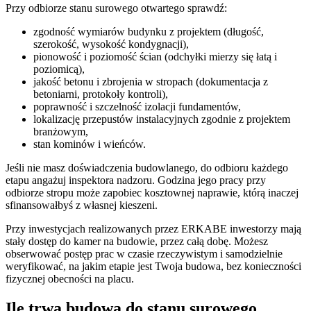
Przy odbiorze stanu surowego otwartego sprawdź:
zgodność wymiarów budynku z projektem (długość,
szerokość, wysokość kondygnacji),
pionowość i poziomość ścian (odchyłki mierzy się łatą i
poziomicą),
jakość betonu i zbrojenia w stropach (dokumentacja z
betoniarni, protokoły kontroli),
poprawność i szczelność izolacji fundamentów,
lokalizację przepustów instalacyjnych zgodnie z projektem
branżowym,
stan kominów i wieńców.
Jeśli nie masz doświadczenia budowlanego, do odbioru każdego
etapu angażuj inspektora nadzoru. Godzina jego pracy przy
odbiorze stropu może zapobiec kosztownej naprawie, którą inaczej
sfinansowałbyś z własnej kieszeni.
Przy inwestycjach realizowanych przez ERKABE inwestorzy mają
stały dostęp do kamer na budowie, przez całą dobę. Możesz
obserwować postęp prac w czasie rzeczywistym i samodzielnie
weryfikować, na jakim etapie jest Twoja budowa, bez konieczności
fizycznej obecności na placu.
Ile trwa budowa do stanu surowego