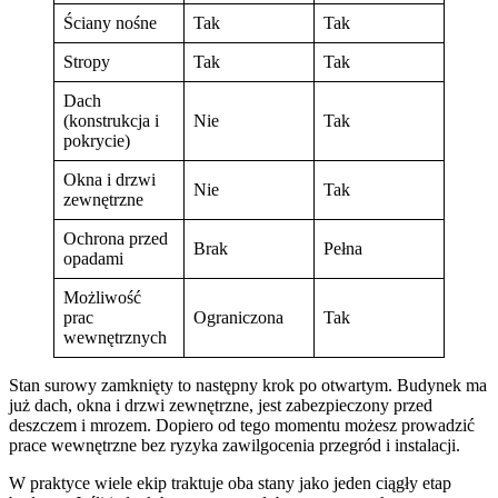
Ściany nośne
Tak
Tak
Stropy
Tak
Tak
Dach
(konstrukcja i
Nie
Tak
pokrycie)
Okna i drzwi
Nie
Tak
zewnętrzne
Ochrona przed
Brak
Pełna
opadami
Możliwość
prac
Ograniczona
Tak
wewnętrznych
Stan surowy zamknięty to następny krok po otwartym. Budynek ma
już dach, okna i drzwi zewnętrzne, jest zabezpieczony przed
deszczem i mrozem. Dopiero od tego momentu możesz prowadzić
prace wewnętrzne bez ryzyka zawilgocenia przegród i instalacji.
W praktyce wiele ekip traktuje oba stany jako jeden ciągły etap