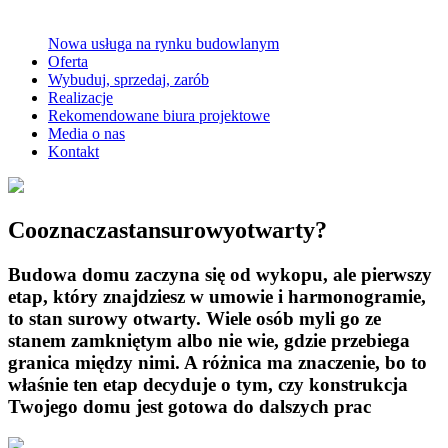
Nowa usługa na rynku budowlanym
Oferta
Wybuduj, sprzedaj, zarób
Realizacje
Rekomendowane biura projektowe
Media o nas
Kontakt
C
o
o
z
n
a
c
z
a
s
t
a
n
s
u
r
o
w
y
o
t
w
a
r
t
y
?
Budowa domu zaczyna się od wykopu, ale pierwszy
etap, który znajdziesz w umowie i harmonogramie,
to stan surowy otwarty. Wiele osób myli go ze
stanem zamkniętym albo nie wie, gdzie przebiega
granica między nimi. A różnica ma znaczenie, bo to
właśnie ten etap decyduje o tym, czy konstrukcja
Twojego domu jest gotowa do dalszych prac