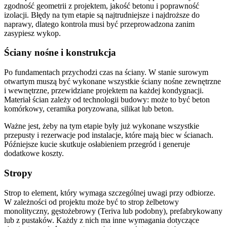
zgodność geometrii z projektem, jakość betonu i poprawność
izolacji. Błędy na tym etapie są najtrudniejsze i najdroższe do
naprawy, dlatego kontrola musi być przeprowadzona zanim
zasypiesz wykop.
Ściany nośne i konstrukcja
Po fundamentach przychodzi czas na ściany. W stanie surowym
otwartym muszą być wykonane wszystkie ściany nośne zewnętrzne
i wewnętrzne, przewidziane projektem na każdej kondygnacji.
Materiał ścian zależy od technologii budowy: może to być beton
komórkowy, ceramika poryzowana, silikat lub beton.
Ważne jest, żeby na tym etapie były już wykonane wszystkie
przepusty i rezerwacje pod instalacje, które mają biec w ścianach.
Późniejsze kucie skutkuje osłabieniem przegród i generuje
dodatkowe koszty.
Stropy
Strop to element, który wymaga szczególnej uwagi przy odbiorze.
W zależności od projektu może być to strop żelbetowy
monolityczny, gęstożebrowy (Teriva lub podobny), prefabrykowany
lub z pustaków. Każdy z nich ma inne wymagania dotyczące