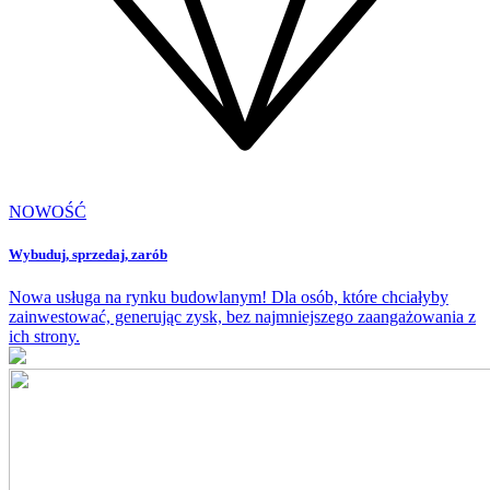
NOWOŚĆ
Wybuduj, sprzedaj,
zarób
Nowa usługa na rynku budowlanym! Dla osób, które chciałyby
zainwestować, generując zysk, bez najmniejszego zaangażowania z
ich strony.