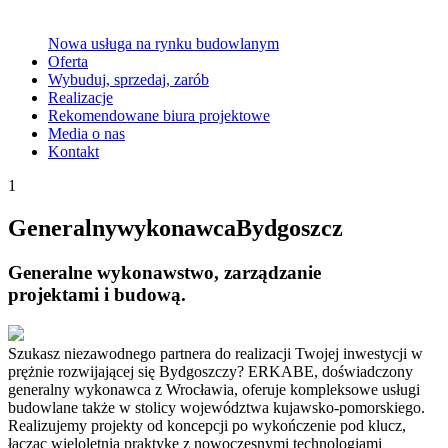
Nowa usługa na rynku budowlanym
Oferta
Wybuduj, sprzedaj, zarób
Realizacje
Rekomendowane biura projektowe
Media o nas
Kontakt
1
G
e
n
e
r
a
l
n
y
w
y
k
o
n
a
w
c
a
B
y
d
g
o
s
z
c
z
Generalne
wykonawstwo
, zarządzanie
projektami i budową.
Szukasz niezawodnego partnera do realizacji Twojej inwestycji w
prężnie rozwijającej się Bydgoszczy? ERKABE, doświadczony
generalny wykonawca z Wrocławia, oferuje kompleksowe usługi
budowlane także w stolicy województwa kujawsko-pomorskiego.
Realizujemy projekty od koncepcji po wykończenie pod klucz,
łącząc wieloletnią praktykę z nowoczesnymi technologiami