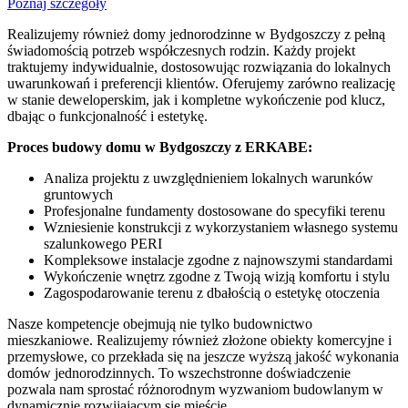
Poznaj szczegóły
Realizujemy również domy jednorodzinne w Bydgoszczy z pełną
świadomością potrzeb współczesnych rodzin. Każdy projekt
traktujemy indywidualnie, dostosowując rozwiązania do lokalnych
uwarunkowań i preferencji klientów. Oferujemy zarówno realizację
w stanie deweloperskim, jak i kompletne wykończenie pod klucz,
dbając o funkcjonalność i estetykę.
Proces budowy domu w Bydgoszczy z ERKABE:
Analiza projektu z uwzględnieniem lokalnych warunków
gruntowych
Profesjonalne fundamenty dostosowane do specyfiki terenu
Wzniesienie konstrukcji z wykorzystaniem własnego systemu
szalunkowego PERI
Kompleksowe instalacje zgodne z najnowszymi standardami
Wykończenie wnętrz zgodne z Twoją wizją komfortu i stylu
Zagospodarowanie terenu z dbałością o estetykę otoczenia
Nasze kompetencje obejmują nie tylko budownictwo
mieszkaniowe. Realizujemy również złożone obiekty komercyjne i
przemysłowe, co przekłada się na jeszcze wyższą jakość wykonania
domów jednorodzinnych. To wszechstronne doświadczenie
pozwala nam sprostać różnorodnym wyzwaniom budowlanym w
dynamicznie rozwijającym się mieście.