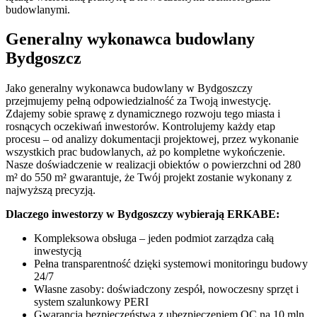
budowlanymi.
Generalny wykonawca budowlany
Bydgoszcz
Jako generalny wykonawca budowlany w Bydgoszczy
przejmujemy pełną odpowiedzialność za Twoją inwestycję.
Zdajemy sobie sprawę z dynamicznego rozwoju tego miasta i
rosnących oczekiwań inwestorów. Kontrolujemy każdy etap
procesu – od analizy dokumentacji projektowej, przez wykonanie
wszystkich prac budowlanych, aż po kompletne wykończenie.
Nasze doświadczenie w realizacji obiektów o powierzchni od 280
m² do 550 m² gwarantuje, że Twój projekt zostanie wykonany z
najwyższą precyzją.
Dlaczego inwestorzy w Bydgoszczy wybierają ERKABE:
Kompleksowa obsługa – jeden podmiot zarządza całą
inwestycją
Pełna transparentność dzięki systemowi monitoringu budowy
24/7
Własne zasoby: doświadczony zespół, nowoczesny sprzęt i
system szalunkowy PERI
Gwarancja bezpieczeństwa z ubezpieczeniem OC na 10 mln