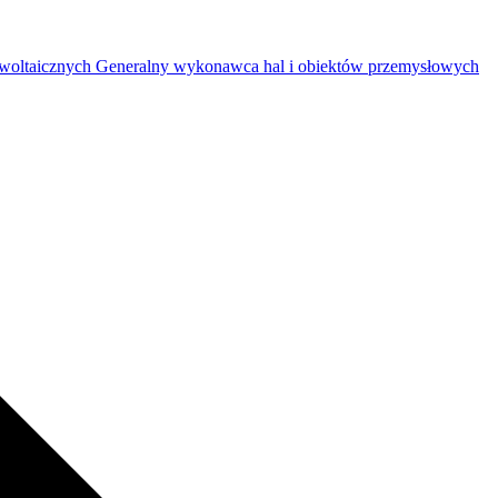
woltaicznych
Generalny wykonawca hal i obiektów przemysłowych